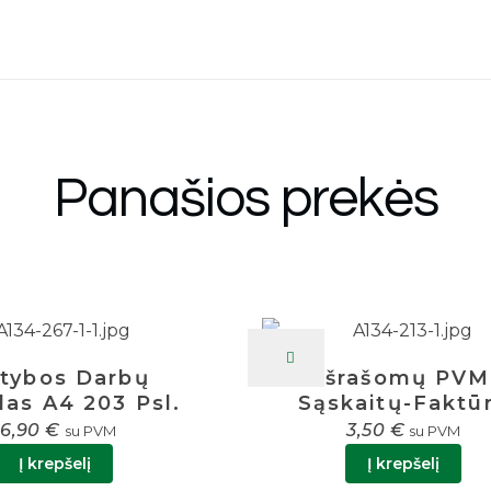
Panašios prekės
atybos Darbų
Išrašomų PVM
las A4 203 Psl.
Sąskaitų-Faktū
Registras A4 36 L
16,90
€
3,50
€
su PVM
su PVM
Į krepšelį
Į krepšelį