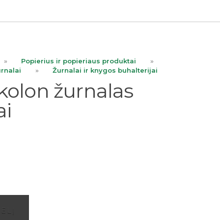
»
Popierius ir popieriaus produktai
»
urnalai
»
Žurnalai ir knygos buhalterijai
kolon žurnalas
ai
ŠELĮ