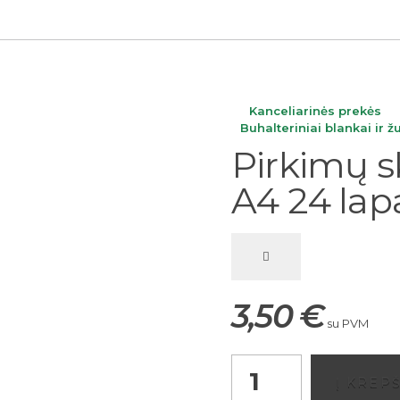
Kanceliarinės prekės
open
Buhalteriniai blankai ir ž
Pirkimų s
A4 24 lap
3,50
€
su PVM
Pirkimų
Į KREP
skolon