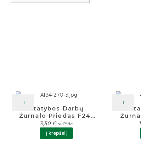
Statybos Darbų
St
Žurnalo Priedas F24-
Žurna
F25 A4 22 Lapai
3,50
€
su PVM
Į krepšelį