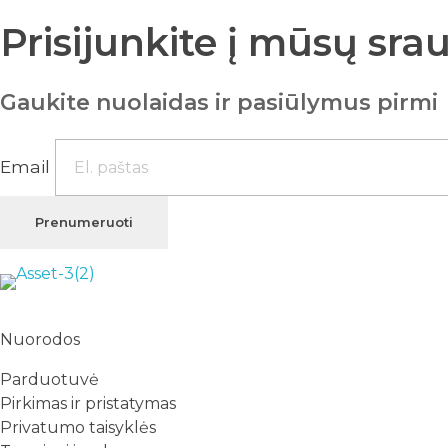
Prisijunkite į mūsų sra
Gaukite nuolaidas ir pasiūlymus pirmi
Email
Prenumeruoti
Rutana - Raštinės reikmenys
Prekiaujame pasaulinėje rinkoje pripažintomis, kokybiškomis biuro prekėmis tokių gamintojų kaip: Schneider, Esselte, Novus, 3M, Faber-Castell, Citizen, Milan, Leitz, Colop, Zebra, Staedtler, Durable, Tork, Parker, Waterman ir kt.
Nuorodos
Parduotuvė
Pirkimas ir pristatymas
Privatumo taisyklės