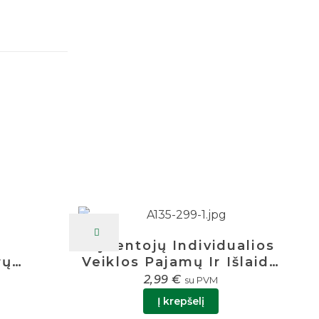
Gyventojų Individualios
rų
Veiklos Pajamų Ir Išlaidų
apai
Apskaitos Žurnalas A4
2,99
€
su PVM
11029
Į krepšelį