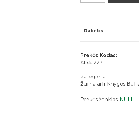
žurnalas
A4
24
lapai
Dalintis
quantity
Prekės Kodas:
A134-223
Kategorija
Žurnalai Ir Knygos Buhal
Prekės ženklas:
NULL