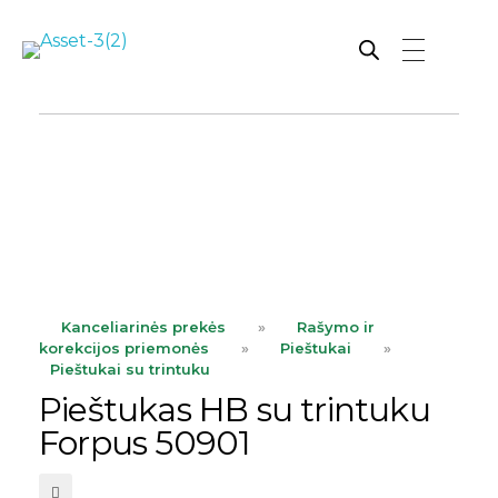
Rutana - Raštinės reikmenys
Prekiaujame pasaulinėje rinkoje pripažintomis, kokybiškomis biuro prekėmis tokių gamintojų kaip: Schneider, Esselte, Novus, 3M, Faber-Castell, Citizen, Milan, Leitz, Colop, Zebra, Staedtler, Durable, Tork, Parker, Waterman ir kt.
ope
Kanceliarinės prekės
»
Rašymo ir
korekcijos priemonės
»
Pieštukai
»
Pieštukai su trintuku
Pieštukas HB su trintuku
Forpus 50901