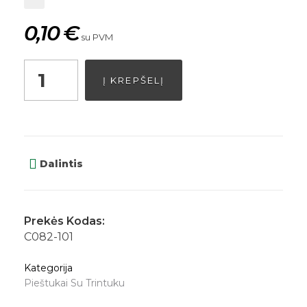
0,10
€
su PVM
Į KREPŠELĮ
Dalintis
Prekės Kodas:
C082-101
Kategorija
Pieštukai Su Trintuku