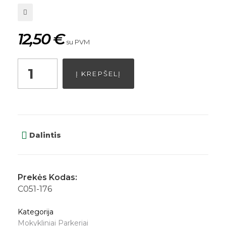
12,50
€
su PVM
Į KREPŠELĮ
Dalintis
Prekės Kodas:
C051-176
Kategorija
Mokykliniai Parkeriai