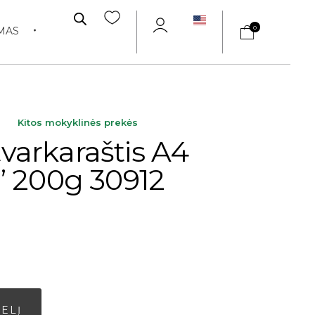
0
MAS
Kitos mokyklinės prekės
arkaraštis A4
” 200g 30912
Alternative:
ŠELĮ