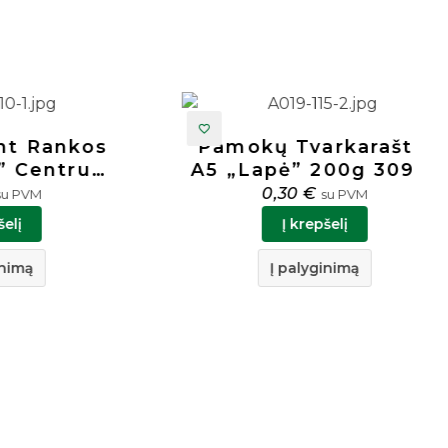
ankos
Pamokų Tvarkaraštis
ntrum
A5 „Lapė” 200g 30917
0,30
€
su PVM
Į krepšelį
Į palyginimą