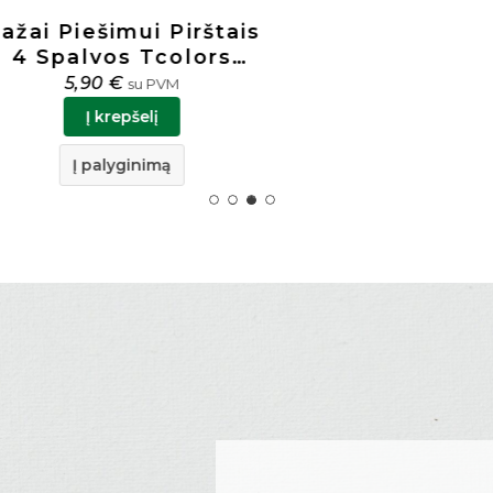
 Piešimui Pirštais
palvos Tcolors
44461
5,90
€
su PVM
Į krepšelį
Į palyginimą