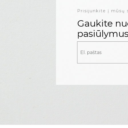
Prisijunkite į mūsų 
Gaukite nuo
pasiūlymus
Alternative: