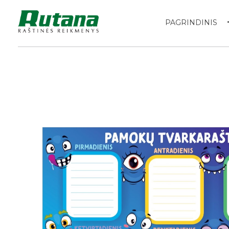
PAGRINDINIS
Rutana - Raštinės reikmenys
Prekiaujame pasaulinėje rinkoje pripažintomis, kokybiškomis biuro prekėmis tokių gamintojų kaip: Schneider, Esselte, Novus, 3M, Faber-Castell, Citizen, Milan, Leitz, Colop, Zebra, Staedtler, Durable, Tork, Parker, Waterman ir kt.