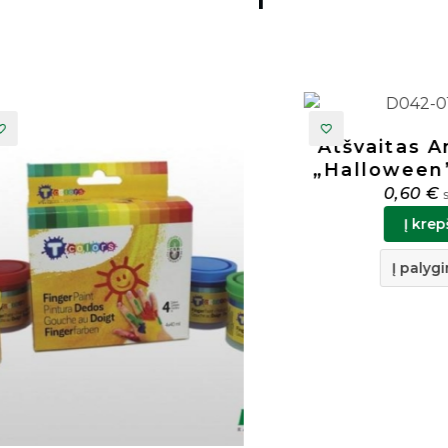
Atšvaitas Ant R
„Halloween” Ce
81869
0,60
€
su PVM
Į krepšelį
Į palyginimą