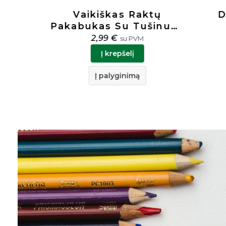
Vaikiškas Raktų
Dažai
Pakabukas Su Tušinuku
4 S
„Pom Pom” Centrum
2,99
€
su PVM
81227
Į krepšelį
Į palyginimą