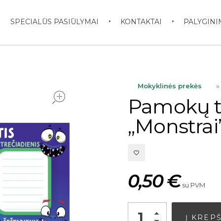
SPECIALŪS PASIŪLYMAI
KONTAKTAI
PALYGINI
open
Mokyklinės prekės
»
Pamokų tv
„Monstrai
0,50
€
su PVM
Į KREP