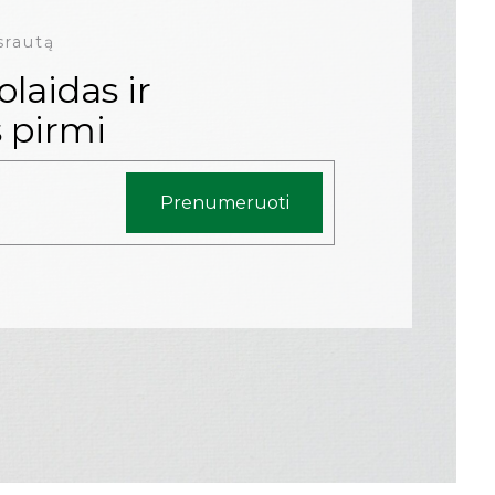
srautą
laidas ir
 pirmi
Prenumeruoti