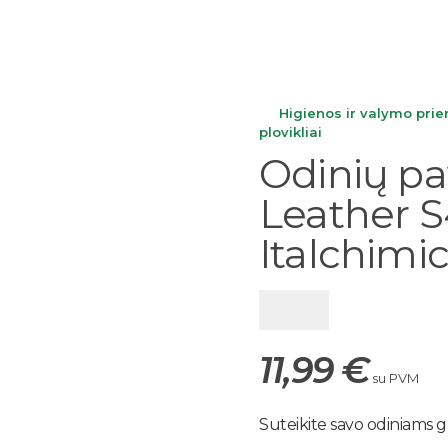
Higienos ir valymo pri
open
plovikliai
Odinių pav
Leather 
Italchimi
11,99
€
su PVM
Suteikite savo odiniams 