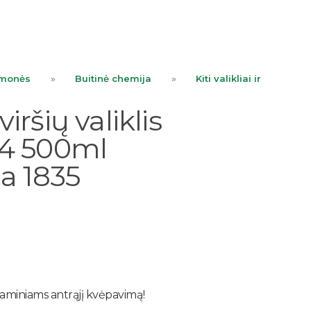
emonės
»
Buitinė chemija
»
Kiti valikliai ir
iršių valiklis
S4 500ml
ca 1835
gaminiams antrąjį kvėpavimą!