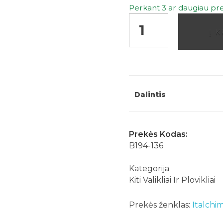
Perkant 3 ar daugiau pre
Odinių
Į 
paviršių
valiklis
Leather
S4
500ml
Dalintis
Italchimica
1835
quantity
Prekės Kodas:
B194-136
Kategorija
Kiti Valikliai Ir Plovikliai
Prekės ženklas:
Italchi