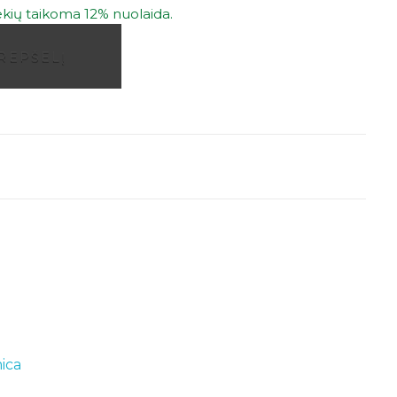
kių taikoma 12% nuolaida.
KREPŠELĮ
mica