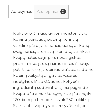
Aprašymas
Atsiliepimai
0
Kiekvieno iš mūsų gyvenimo istorija yra
kupina įvairiausių potyrių: kerinčių
vaizdinių, širdį virpinančių garsų ar kūną
svaiginančių aromatų. Per laiką atrinktos
kvapų natos sugrąžins nostalgiškus
prisiminimus į Jūsų namus ir leis iš naujo
patirti kelionę į tropinius kraštus, saldumo
kupiną vaikystę ar gaivius vasaros
nuotykius. Iš aukščiausios kokybės
ingredientų suderinti aliejinio pagrindo
kvapai užtikrins intensyvų natų žaismą iki
120 dienų, o tam prireiks tik 250 mililitrų!
Sueiliuoti kvapai yra intensyvūs ir ilgai