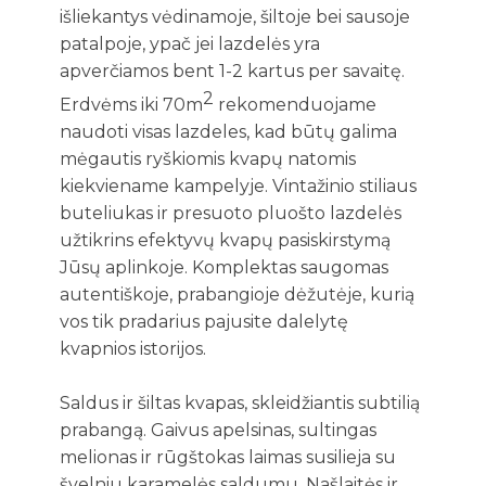
išliekantys vėdinamoje, šiltoje bei sausoje
patalpoje, ypač jei lazdelės yra
apverčiamos bent 1-2 kartus per savaitę.
2
Erdvėms iki 70m
rekomenduojame
naudoti visas lazdeles, kad būtų galima
mėgautis ryškiomis kvapų natomis
kiekviename kampelyje. Vintažinio stiliaus
buteliukas ir presuoto pluošto lazdelės
užtikrins efektyvų kvapų pasiskirstymą
Jūsų aplinkoje. Komplektas saugomas
autentiškoje, prabangioje dėžutėje, kurią
vos tik pradarius pajusite dalelytę
kvapnios istorijos.
Saldus ir šiltas kvapas, skleidžiantis subtilią
prabangą. Gaivus apelsinas, sultingas
melionas ir rūgštokas laimas susilieja su
švelniu karamelės saldumu. Našlaitės ir