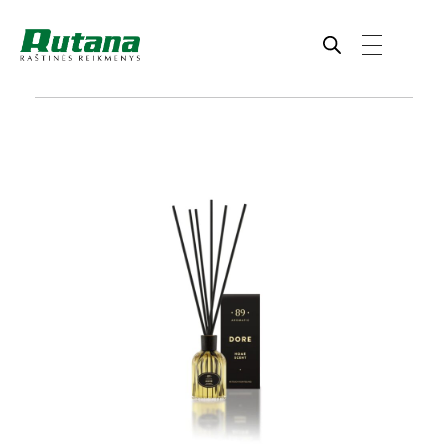
Rutana - Raštinės reikmenys
Prekiaujame pasaulinėje rinkoje pripažintomis, kokybiškomis biuro prekėmis tokių gamintojų kaip: Schneider, Esselte, Novus, 3M, Faber-Castell, Citizen, Milan, Leitz, Colop, Zebra, Staedtler, Durable, Tork, Parker, Waterman ir kt.