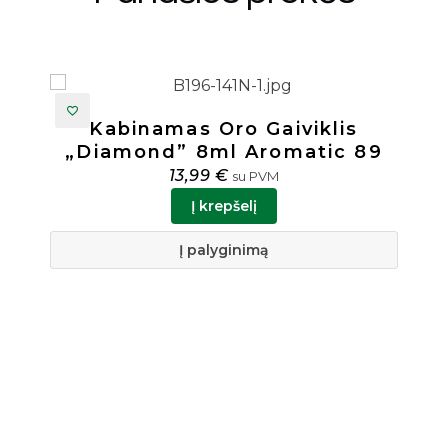
Namų Kvapas Su Lazdelėmis
89
„Honey Pie” 50ml Aromatic 89
17,99
€
su PVM
Į krepšelį
Į palyginimą