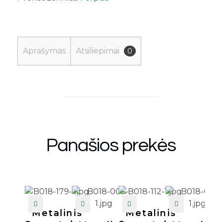
Aprašymas
Atsiliepimai
0
Panašios prekės
Metalinis
Metalinis