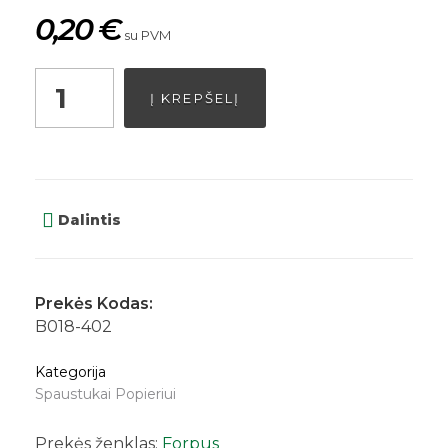
0,20
€
su PVM
Į KREPŠELĮ
Dalintis
Prekės Kodas:
B018-402
Kategorija
Spaustukai Popieriui
Prekės ženklas:
Forpus