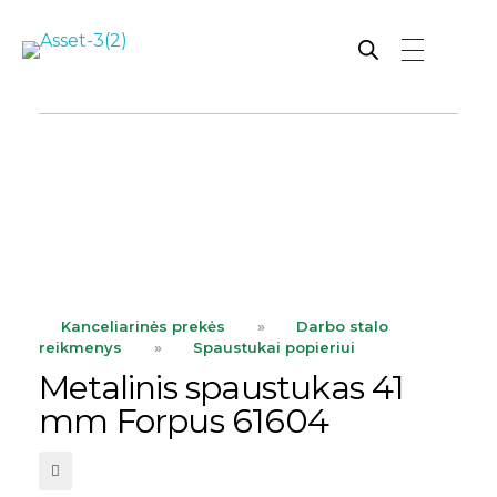
Rutana - Raštinės reikmenys
Prekiaujame pasaulinėje rinkoje pripažintomis, kokybiškomis biuro prekėmis tokių gamintojų kaip: Schneider, Esselte, Novus, 3M, Faber-Castell, Citizen, Milan, Leitz, Colop, Zebra, Staedtler, Durable, Tork, Parker, Waterman ir kt.
ope
Kanceliarinės prekės
»
Darbo stalo
reikmenys
»
Spaustukai popieriui
Metalinis spaustukas 41
mm Forpus 61604