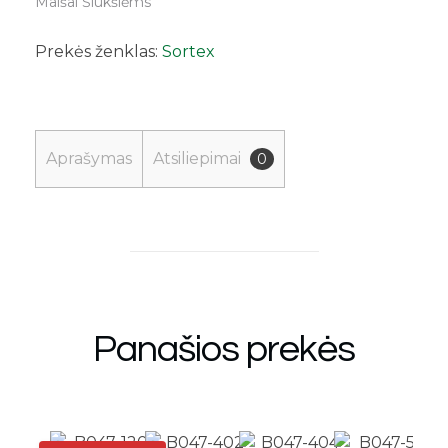
Maišai Šiukšlėms
Prekės ženklas:
Sortex
Aprašymas
Atsiliepimai
0
Panašios prekės