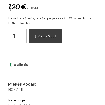
1,20
€
su PVM
Labai tvirti šiukšlių maišai, pagaminti iš 100 % perdirbto
LDPE plastiko.
Į KREPŠELĮ
Dalintis
Prekės Kodas:
B047-111
Kategorija