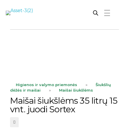
Rutana - Raštinės reikmenys
Prekiaujame pasaulinėje rinkoje pripažintomis, kokybiškomis biuro prekėmis tokių gamintojų kaip: Schneider, Esselte, Novus, 3M, Faber-Castell, Citizen, Milan, Leitz, Colop, Zebra, Staedtler, Durable, Tork, Parker, Waterman ir kt.
ope
Higienos ir valymo priemonės
»
Šiukšlių
dėžės ir maišai
»
Maišai šiukšlėms
Maišai šiukšlėms 35 litrų 15
vnt. juodi Sortex