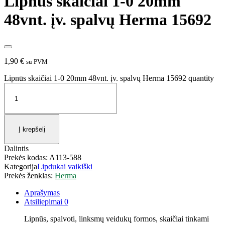
Lipnūs skaičiai 1-0 20mm
48vnt. įv. spalvų Herma 15692
1,90
€
su PVM
Lipnūs skaičiai 1-0 20mm 48vnt. įv. spalvų Herma 15692 quantity
Į krepšelį
Dalintis
Prekės kodas:
A113-588
Kategorija
Lipdukai vaikiški
Prekės ženklas:
Herma
Aprašymas
Atsiliepimai
0
Lipnūs, spalvoti, linksmų veidukų formos, skaičiai tinkami