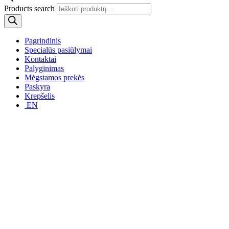
Products search
Pagrindinis
Specialūs pasiūlymai
Kontaktai
Palyginimas
Mėgstamos prekės
Paskyra
Krepšelis
EN