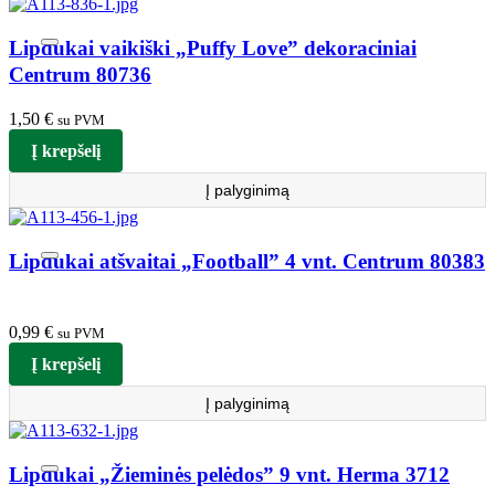
Lipdukai vaikiški „Puffy Love” dekoraciniai
Centrum 80736
1,50
€
su PVM
Į krepšelį
Į palyginimą
Lipdukai atšvaitai „Football” 4 vnt. Centrum 80383
0,99
€
su PVM
Į krepšelį
Į palyginimą
Lipdukai „Žieminės pelėdos” 9 vnt. Herma 3712