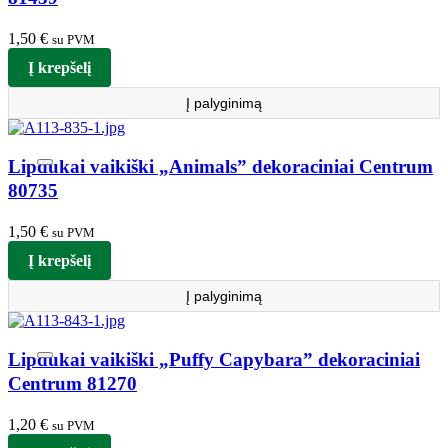
1,50
€
su PVM
Į krepšelį
Į palyginimą
Lipdukai vaikiški „Animals” dekoraciniai Centrum
80735
1,50
€
su PVM
Į krepšelį
Į palyginimą
Lipdukai vaikiški „Puffy Capybara” dekoraciniai
Centrum 81270
1,20
€
su PVM