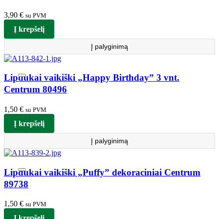
3,90
€
su PVM
Į krepšelį
Į palyginimą
Lipdukai vaikiški „Happy Birthday” 3 vnt.
Centrum 80496
1,50
€
su PVM
Į krepšelį
Į palyginimą
Lipdukai vaikiški „Puffy” dekoraciniai Centrum
89738
1,50
€
su PVM
Į krepšelį