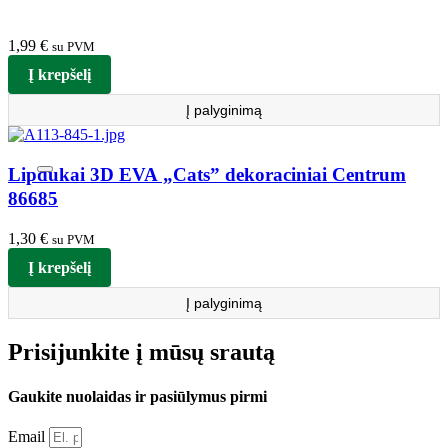
1,99
€
su PVM
Į krepšelį
Į palyginimą
Lipdukai 3D EVA „Cats” dekoraciniai Centrum
86685
1,30
€
su PVM
Į krepšelį
Į palyginimą
Prisijunkite į mūsų srautą
Gaukite nuolaidas ir pasiūlymus pirmi
Email