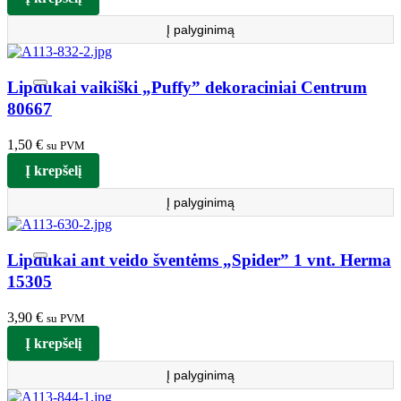
Į palyginimą
Lipdukai vaikiški „Puffy” dekoraciniai Centrum
80667
1,50
€
su PVM
Į krepšelį
Į palyginimą
Lipdukai ant veido šventėms „Spider” 1 vnt. Herma
15305
3,90
€
su PVM
Į krepšelį
Į palyginimą