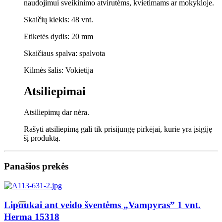
naudojimui sveikinimo atvirutėms, kvietimams ar mokykloje.
Skaičių kiekis: 48 vnt.
Etiketės dydis: 20 mm
Skaičiaus spalva: spalvota
Kilmės šalis: Vokietija
Atsiliepimai
Atsiliepimų dar nėra.
Rašyti atsiliepimą gali tik prisijungę pirkėjai, kurie yra įsigiję
šį produktą.
Panašios prekės
Lipdukai ant veido šventėms „Vampyras” 1 vnt.
Herma 15318