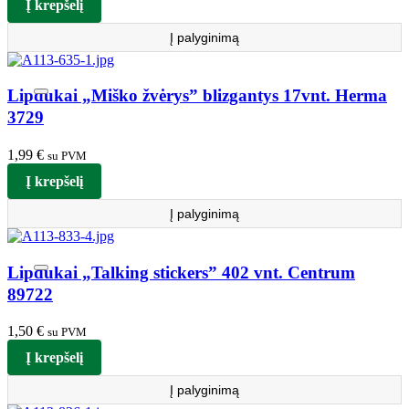
Į krepšelį
Į palyginimą
Lipdukai „Miško žvėrys” blizgantys 17vnt. Herma
3729
1,99
€
su PVM
Į krepšelį
Į palyginimą
Lipdukai „Talking stickers” 402 vnt. Centrum
89722
1,50
€
su PVM
Į krepšelį
Į palyginimą