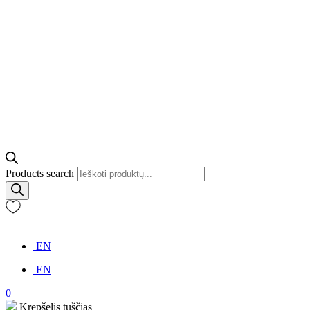
Products search
EN
EN
0
Krepšelis tuščias