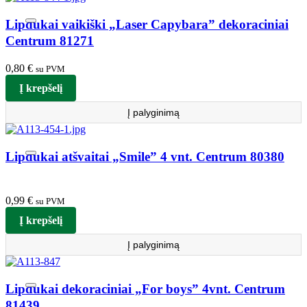
Lipdukai vaikiški „Laser Capybara” dekoraciniai
Centrum 81271
0,80
€
su PVM
Į krepšelį
Į palyginimą
Lipdukai atšvaitai „Smile” 4 vnt. Centrum 80380
0,99
€
su PVM
Į krepšelį
Į palyginimą
Lipdukai dekoraciniai „For boys” 4vnt. Centrum
81439