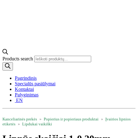
Products search
Pagrindinis
Specialūs pasiūlymai
Kontaktai
Palyginimas
EN
open
Kanceliarinės prekės
»
Popierius ir popieriaus produktai
»
Įvairios lipnios
etiketės
»
Lipdukai vaikiški