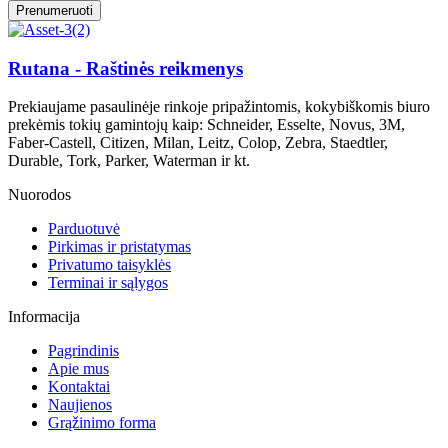
Prenumeruoti
Rutana - Raštinės reikmenys
Prekiaujame pasaulinėje rinkoje pripažintomis, kokybiškomis biuro
prekėmis tokių gamintojų kaip: Schneider, Esselte, Novus, 3M,
Faber-Castell, Citizen, Milan, Leitz, Colop, Zebra, Staedtler,
Durable, Tork, Parker, Waterman ir kt.
Nuorodos
Parduotuvė
Pirkimas ir pristatymas
Privatumo taisyklės
Terminai ir sąlygos
Informacija
Pagrindinis
Apie mus
Kontaktai
Naujienos
Grąžinimo forma