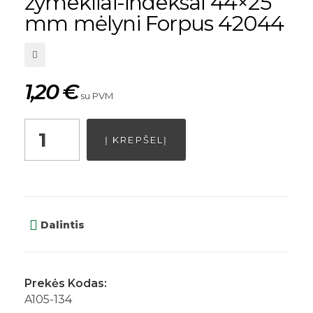
žymekliai-indeksai 44×25
mm mėlyni Forpus 42044
1,20
€
su PVM
Į KREPŠELĮ
Dalintis
Prekės Kodas:
A105-134