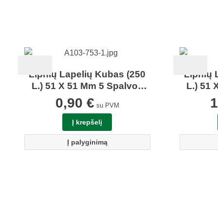
Lipnių Lapelių Kubas (250
Lipnių 
L.) 51 X 51 Mm 5 Spalvos
L.) 51
Centrum 80098
C
0,90
€
su PVM
Į krepšelį
Į palyginimą