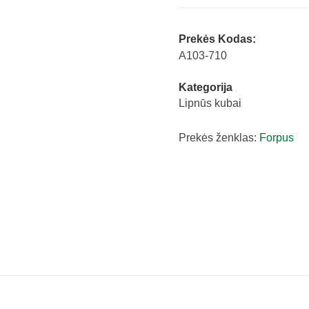
4
spalvos
Prekės Kodas:
Forpus
A103-710
42012
Kategorija
quantity
Lipnūs kubai
Prekės ženklas:
Forpus