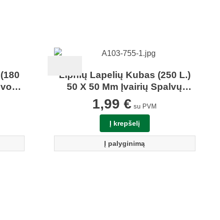
 (180
Lipnių Lapelių Kubas (250 L.)
lvos
50 X 50 Mm Įvairių Spalvų
Milan 411501
1,99
€
su PVM
Į krepšelį
Į palyginimą