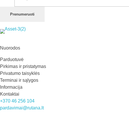
Prenumeruoti
Rutana - Raštinės reikmenys
Prekiaujame pasaulinėje rinkoje pripažintomis, kokybiškomis biuro prekėmis tokių gamintojų kaip: Schneider, Esselte, Novus, 3M, Faber-Castell, Citizen, Milan, Leitz, Colop, Zebra, Staedtler, Durable, Tork, Parker, Waterman ir kt.
Nuorodos
Parduotuvė
Pirkimas ir pristatymas
Privatumo taisyklės
Terminai ir sąlygos
Informacija
Kontaktai
+370 46 256 104
pardavimai@rutana.lt