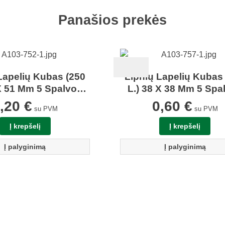
Panašios prekės
Lapelių Kubas (250
Lipnių Lapelių Kubas
 X 51 Mm 5 Spalvos
L.) 38 X 38 Mm 5 Spa
entrum 80099
Centrum 85419
1,20
€
0,60
€
su PVM
su PVM
Į krepšelį
Į krepšelį
Į palyginimą
Į palyginimą