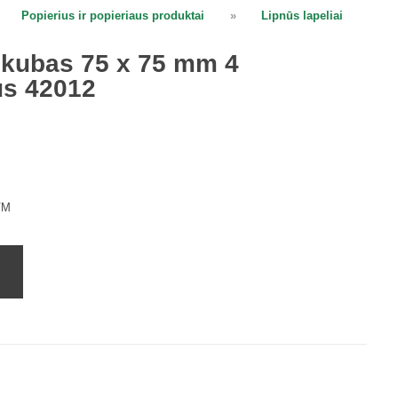
Popierius ir popieriaus produktai
»
Lipnūs lapeliai
ų kubas 75 x 75 mm 4
us 42012
VM