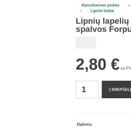
Kanceliarinės prekės
»
open
»
Lipnūs kubai
Lipnių lapeli
spalvos Forp
2,80
€
su P
Lipnių
Į KREPŠELĮ
lapelių
kubas
75
x
75
Dalintis
mm