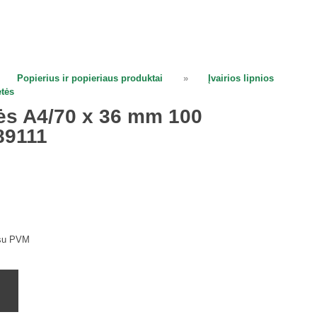
Popierius ir popieriaus produktai
»
Įvairios lipnios
etės
tės A4/70 x 36 mm 100
 89111
su PVM