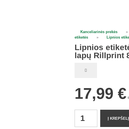
Kanceliarinės prekės
»
open
etiketės
»
Lipnios etik
Lipnios etike
lapų Rillprint
17,99
€
Lipnios
Į KREPŠELĮ
etiketės
A4/70