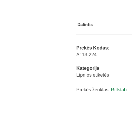
x
36
mm
Dalintis
100
lapų
Rillprint
Prekės Kodas:
89111
A113-224
quantity
Kategorija
Lipnios etiketės
Prekės ženklas:
Rillstab