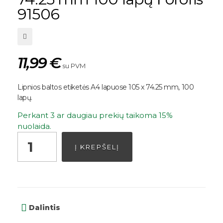
91506
11,99
€
su PVM
Lipnios baltos etiketės A4 lapuose 105 x 74.25 mm, 100
lapų.
Perkant 3 ar daugiau prekių taikoma 15%
nuolaida.
Į KREPŠELĮ
Dalintis