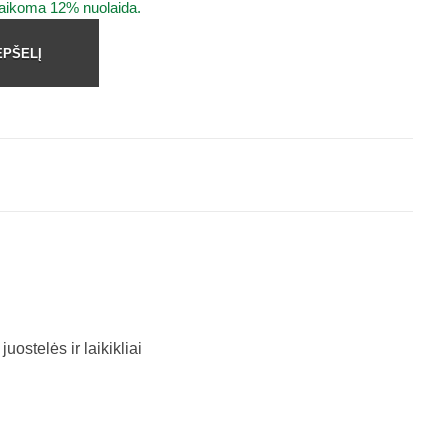
taikoma 12% nuolaida.
EPŠELĮ
juostelės ir laikikliai