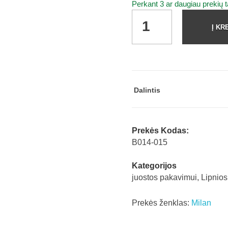
Perkant 3 ar daugiau prekių 
Lipni
Į KR
juostelė
19
mm
x
33
Dalintis
m
su
laikikliu
Prekės Kodas:
Milan
B014-015
80217
quantity
Kategorijos
juostos pakavimui
,
Lipnios 
Prekės ženklas:
Milan