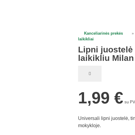
Kanceliarinės prekės
»
open
open
laikikliai
Lipni juostel
laikikliu Mila
1,99
€
su P
Universali lipni juostelė, 
mokykloje.