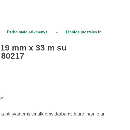
Darbo stalo reikmenys
»
Lipnios juostelės ir
ė 19 mm x 33 m su
n 80217
VM
tinkanti įvairiems smulkiems darbams biure, namie ar