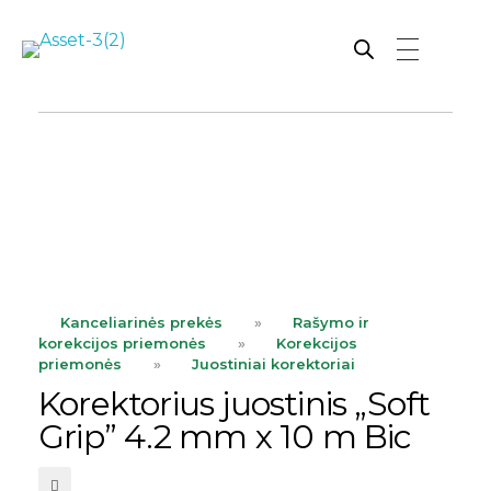
Rutana - Raštinės reikmenys
Prekiaujame pasaulinėje rinkoje pripažintomis, kokybiškomis biuro prekėmis tokių gamintojų kaip: Schneider, Esselte, Novus, 3M, Faber-Castell, Citizen, Milan, Leitz, Colop, Zebra, Staedtler, Durable, Tork, Parker, Waterman ir kt.
ope
Kanceliarinės prekės
»
Rašymo ir
korekcijos priemonės
»
Korekcijos
priemonės
»
Juostiniai korektoriai
Korektorius juostinis „Soft
Grip” 4.2 mm x 10 m Bic