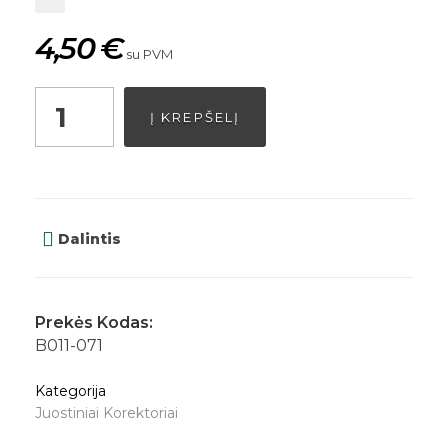
4,50
€
su PVM
Į KREPŠELĮ
Dalintis
Prekės Kodas:
B011-071
Kategorija
Juostiniai Korektoriai