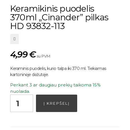
Keramikinis puodelis
370ml „Cinander” pilkas
HD 93832-113
4,99
€
su PVM
Keraminis puodelis, kurio talpa iki 370 ml. Tiekiamas
kartoninėje dėžutėje.
Perkant 3 ar daugiau prekių taikoma 15%
nuolaida.
Į KREPŠELĮ