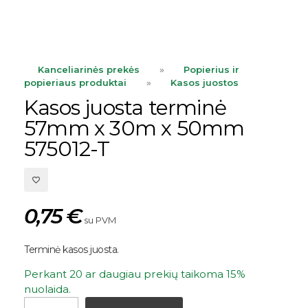
Kanceliarinės prekės
»
Popierius ir
popieriaus produktai
»
Kasos juostos
Kasos juosta terminė
57mm x 30m x 50mm
575012-T
0,75
€
su PVM
Terminė kasos juosta.
Perkant 20 ar daugiau prekių taikoma 15%
nuolaida.
Alternative: