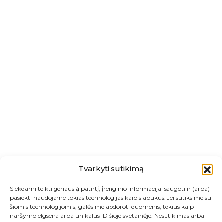
Tvarkyti sutikimą
Siekdami teikti geriausią patirtį, įrenginio informacijai saugoti ir (arba)
pasiekti naudojame tokias technologijas kaip slapukus. Jei sutiksime su
šiomis technologijomis, galėsime apdoroti duomenis, tokius kaip
naršymo elgsena arba unikalūs ID šioje svetainėje. Nesutikimas arba