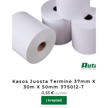
 37mm X
Kasos Juosta Terminė 28
2-T
40m X 60mm 286012-T
0,55
€
su PVM
Į krepšelį