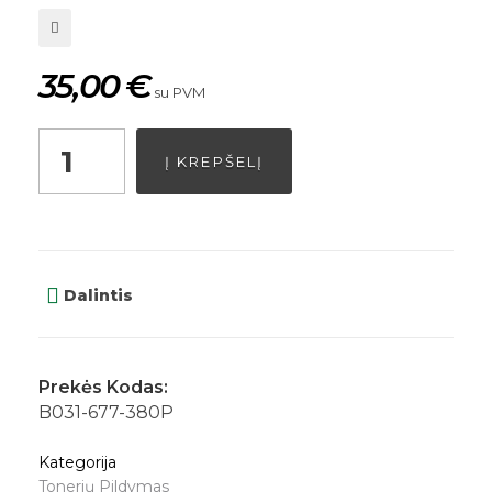
35,00
€
su PVM
Į KREPŠELĮ
Dalintis
Prekės Kodas:
B031-677-380P
Kategorija
Tonerių Pildymas