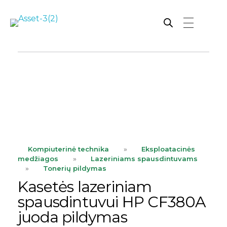
Rutana - Raštinės reikmenys
Prekiaujame pasaulinėje rinkoje pripažintomis, kokybiškomis biuro prekėmis tokių gamintojų kaip: Schneider, Esselte, Novus, 3M, Faber-Castell, Citizen, Milan, Leitz, Colop, Zebra, Staedtler, Durable, Tork, Parker, Waterman ir kt.
ope
Kompiuterinė technika
»
Eksploatacinės
medžiagos
»
Lazeriniams spausdintuvams
»
Tonerių pildymas
Kasetės lazeriniam
spausdintuvui HP CF380A
juoda pildymas