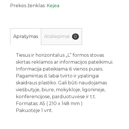
Prekės ženklas:
Kejea
Aprašymas
Atsiliepimai
0
Tiesus ir horizontalus „L” formos stovas
skirtas reklamos ar informacijos pateikimui.
Informacija pateikiama iš vienos pusės.
Pagamintas iš labai tvirto ir ypatingai
skaidraus plastiko. Gali būti naudojamas
viešbutyje, biure, mokykloje, ligoninėje,
konferencijose, parduotuvėse ir t.t.
Formatas: A5 ( 210 x 148 mm )
Pakuotėje 1 vnt.