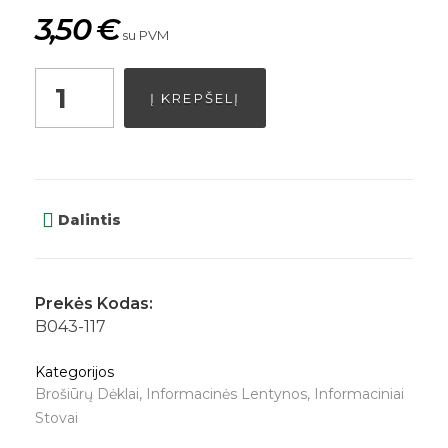
3,50
€
su PVM
Į KREPŠELĮ
Dalintis
Prekės Kodas:
B043-117
Kategorijos
Brošiūrų Dėklai
,
Informacinės Lentynos
,
Informaciniai
Stovai