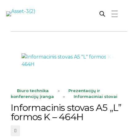
Rutana - Raštinės reikmenys
Prekiaujame pasaulinėje rinkoje pripažintomis, kokybiškomis biuro prekėmis tokių gamintojų kaip: Schneider, Esselte, Novus, 3M, Faber-Castell, Citizen, Milan, Leitz, Colop, Zebra, Staedtler, Durable, Tork, Parker, Waterman ir kt.
ope
Biuro technika
»
Prezentacijų ir
konferencijų įranga
»
Informaciniai stovai
Informacinis stovas A5 „L”
formos K – 464H