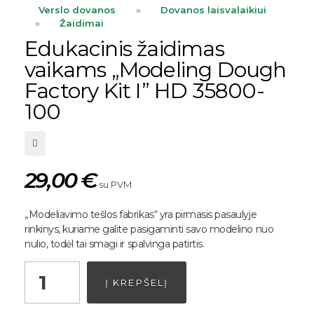
Verslo dovanos
»
Dovanos laisvalaikiui
»
Žaidimai
Edukacinis žaidimas
vaikams „Modeling Dough
Factory Kit I” HD 35800-
100
29,00
€
su PVM
„Modeliavimo tešlos fabrikas“ yra pirmasis pasaulyje
rinkinys, kuriame galite pasigaminti savo modelino nuo
nulio, todėl tai smagi ir spalvinga patirtis.
Į KREPŠELĮ