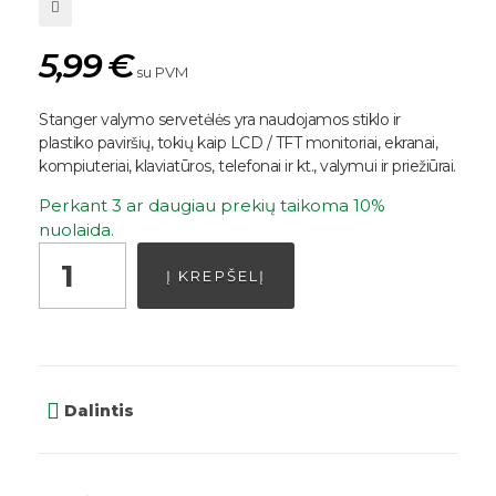
5,99
€
su PVM
Stanger valymo servetėlės yra naudojamos stiklo ir
plastiko paviršių, tokių kaip LCD / TFT monitoriai, ekranai,
kompiuteriai, klaviatūros, telefonai ir kt., valymui ir priežiūrai.
Perkant 3 ar daugiau prekių taikoma 10%
nuolaida.
Į KREPŠELĮ
Dalintis