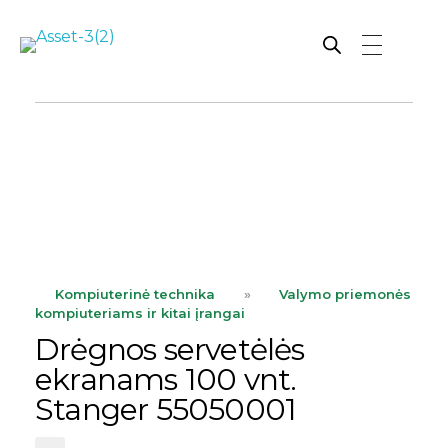
Rutana - Raštinės reikmenys
Prekiaujame pasaulinėje rinkoje pripažintomis, kokybiškomis biuro prekėmis tokių gamintojų kaip: Schneider, Esselte, Novus, 3M, Faber-Castell, Citizen, Milan, Leitz, Colop, Zebra, Staedtler, Durable, Tork, Parker, Waterman ir kt.
ope
Kompiuterinė technika
»
Valymo priemonės
kompiuteriams ir kitai įrangai
Drėgnos servetėlės
ekranams 100 vnt.
Stanger 55050001