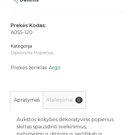
Dalintis
Prekės Kodas:
A055-120
Kategorija
Diplominis Popierius
Prekės ženklas:
Argo
Aprašymas
Atsiliepimai
0
Aukštos kokybės dekoratyvinis popierius
skirtas spausdinti sveikinimus,
pažymėjimus, diplomus, sertifikatus,