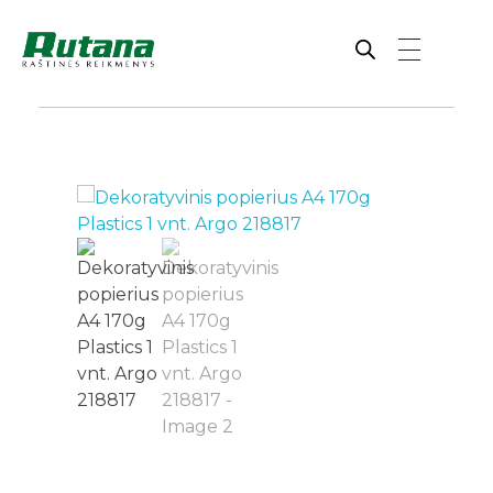
Rutana - Raštinės reikmenys
Prekiaujame pasaulinėje rinkoje pripažintomis, kokybiškomis biuro prekėmis tokių gamintojų kaip: Schneider, Esselte, Novus, 3M, Faber-Castell, Citizen, Milan, Leitz, Colop, Zebra, Staedtler, Durable, Tork, Parker, Waterman ir kt.