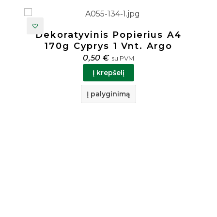
4
Dekoratyvinis Popierius A4
170g Amber 1 Vnt. Argo
0,50
€
su PVM
Į krepšelį
Į palyginimą