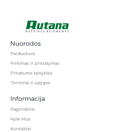
Rutana - Raštinės reikmenys
Prekiaujame pasaulinėje rinkoje pripažintomis, kokybiškomis biuro prekėmis tokių gamintojų kaip: Schneider, Esselte, Novus, 3M, Faber-Castell, Citizen, Milan, Leitz, Colop, Zebra, Staedtler, Durable, Tork, Parker, Waterman ir kt.
Nuorodos
Parduotuvė
Pirkimas ir pristatymas
Privatumo taisyklės
Terminai ir sąlygos
Informacija
Pagrindinis
Apie Mus
Kontaktai