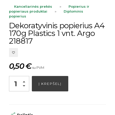
Kanceliarinės prekės
»
Popierius ir
popieriaus produktai
»
Diplominis
popierius
Dekoratyvinis popierius A4
170g Plastics 1 vnt. Argo
218817
0,50
€
su PVM
Alternative:
Į KREPŠELĮ