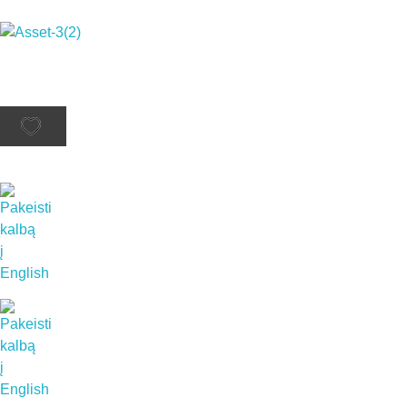
Rutana - Raštinės reikmenys
Prekiaujame pasaulinėje rinkoje pripažintomis, kokybiškomis biuro prekėmis tokių gamintojų kaip: Schneider, Esselte, Novus, 3M, Faber-Castell, Citizen, Milan, Leitz, Colop, Zebra, Staedtler, Durable, Tork, Parker, Waterman ir kt.