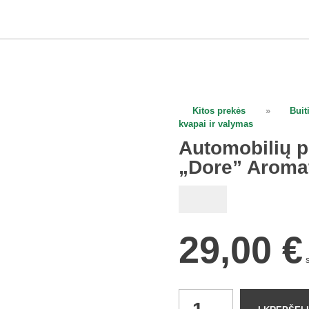
Kitos prekės
»
Buit
open
kvapai ir valymas
Automobilių p
„Dore” Aromat
29,00
€