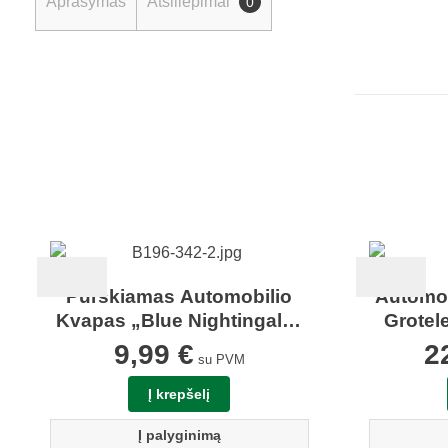
Aprašymas
Atsiliepimai
0
Purškiamas Automobilio
Automobi
Kvapas „Blue Nightingale”
Grotel
100ml Aromatic 89
9,99
€
2
su PVM
Į krepšelį
Į palyginimą