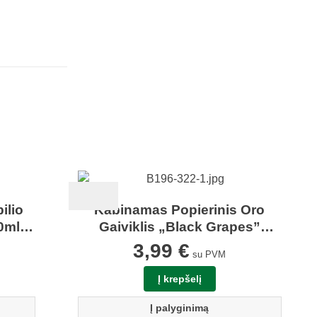
ilio
Kabinamas Popierinis Oro
0ml
Gaiviklis „Black Grapes”
Aromatic 89
3,99
€
su PVM
Į krepšelį
Į palyginimą