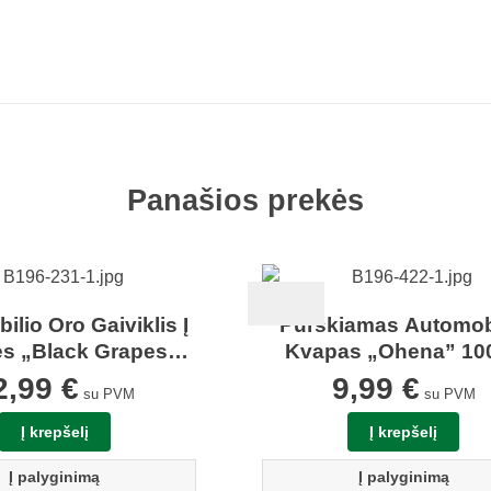
Panašios prekės
lio Oro Gaiviklis Į
Purškiamas Automob
es „Black Grapes”
Kvapas „Ohena” 10
Aromatic 89
Aromatic 89
2,99
€
9,99
€
su PVM
su PVM
Į krepšelį
Į krepšelį
Į palyginimą
Į palyginimą