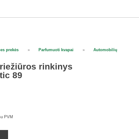
ies prekės
»
Parfumuoti kvapai
»
Automobilių
riežiūros rinkinys
ic 89
su PVM