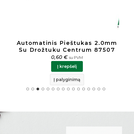
Automatinis Pieštukas 2.0mm
Su Drožtuku Centrum 87507
0,60
€
su PVM
Į krepšelį
Į palyginimą