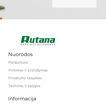
Rutana - Raštinės reikmenys
Prekiaujame pasaulinėje rinkoje pripažintomis, kokybiškomis biuro prekėmis tokių gamintojų kaip: Schneider, Esselte, Novus, 3M, Faber-Castell, Citizen, Milan, Leitz, Colop, Zebra, Staedtler, Durable, Tork, Parker, Waterman ir kt.
Nuorodos
Parduotuvė
Pirkimas ir pristatymas
Privatumo taisyklės
Terminai ir sąlygos
Informacija