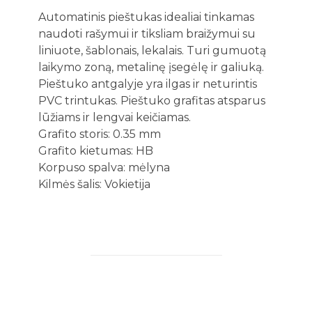
Automatinis pieštukas idealiai tinkamas
naudoti rašymui ir tiksliam braižymui su
liniuote, šablonais, lekalais. Turi gumuotą
laikymo zoną, metalinę įsegėlę ir galiuką.
Pieštuko antgalyje yra ilgas ir neturintis
PVC trintukas. Pieštuko grafitas atsparus
lūžiams ir lengvai keičiamas.
Grafito storis: 0.35 mm
Grafito kietumas: HB
Korpuso spalva: mėlyna
Kilmės šalis: Vokietija