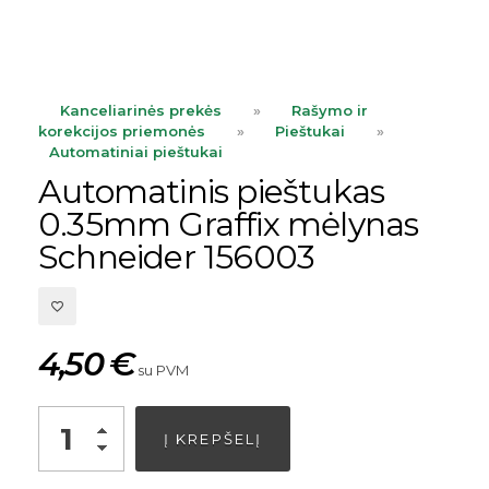
Kanceliarinės prekės
»
Rašymo ir
korekcijos priemonės
»
Pieštukai
»
Automatiniai pieštukai
Automatinis pieštukas
0.35mm Graffix mėlynas
Schneider 156003
4,50
€
su PVM
Alternative:
Į KREPŠELĮ