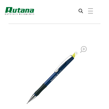
Rutana - Raštinės reikmenys
Prekiaujame pasaulinėje rinkoje pripažintomis, kokybiškomis biuro prekėmis tokių gamintojų kaip: Schneider, Esselte, Novus, 3M, Faber-Castell, Citizen, Milan, Leitz, Colop, Zebra, Staedtler, Durable, Tork, Parker, Waterman ir kt.
open