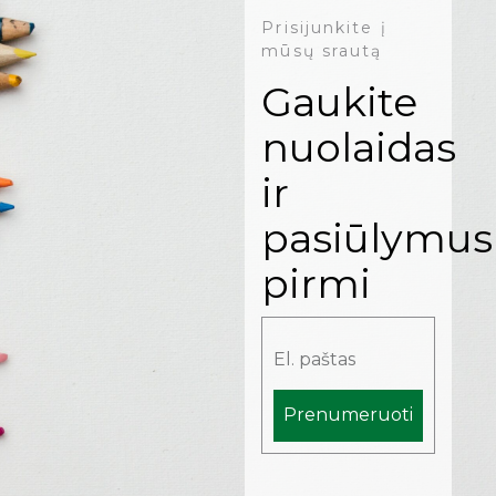
Prisijunkite į
mūsų srautą
Gaukite
nuolaidas
ir
pasiūlymus
pirmi
Prenumeruoti
Alternative: