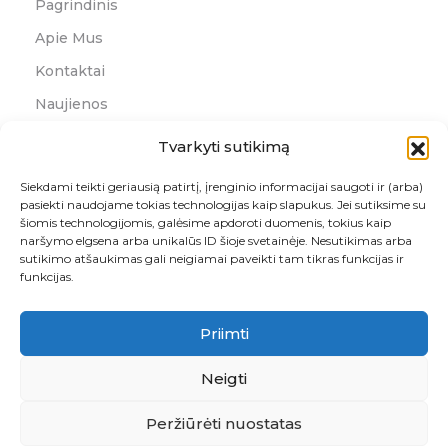
Pagrindinis
Apie Mus
Kontaktai
Naujienos
Grąžinimo Forma
Tvarkyti sutikimą
Kontaktai
Siekdami teikti geriausią patirtį, įrenginio informacijai saugoti ir (arba)
pasiekti naudojame tokias technologijas kaip slapukus. Jei sutiksime su
šiomis technologijomis, galėsime apdoroti duomenis, tokius kaip
+370 46 256 104
naršymo elgsena arba unikalūs ID šioje svetainėje. Nesutikimas arba
pardavimai@rutana.lt
sutikimo atšaukimas gali neigiamai paveikti tam tikras funkcijas ir
funkcijas.
Priimti
Adresas
Naikupės g. 10, Klaipėda, LT-93258
Neigti
Peržiūrėti nuostatas
© 2026 RUTANA - RAŠTINĖS REIKMENYS. VISOS TEISĖS