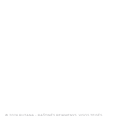
© 2026 RUTANA - RAŠTINĖS REIKMENYS. VISOS TEISĖS