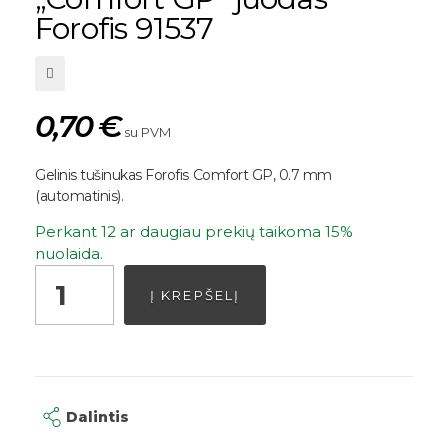
Forofis 91537
0,70
€
su PVM
Gelinis tušinukas Forofis Comfort GP, 0.7 mm
(automatinis).
Perkant 12 ar daugiau prekių taikoma 15%
nuolaida.
Į KREPŠELĮ
Dalintis