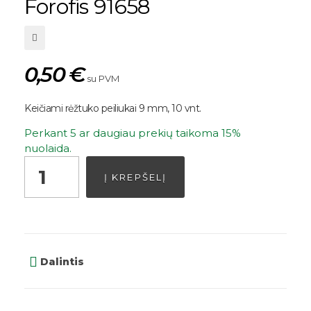
Forofis 91658
0,50
€
su PVM
Keičiami rėžtuko peiliukai 9 mm, 10 vnt.
Perkant 5 ar daugiau prekių taikoma 15%
nuolaida.
Į KREPŠELĮ
Dalintis