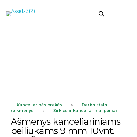
Rutana - Raštinės reikmenys
Prekiaujame pasaulinėje rinkoje pripažintomis, kokybiškomis biuro prekėmis tokių gamintojų kaip: Schneider, Esselte, Novus, 3M, Faber-Castell, Citizen, Milan, Leitz, Colop, Zebra, Staedtler, Durable, Tork, Parker, Waterman ir kt.
ope
ope
Kanceliarinės prekės
»
Darbo stalo
reikmenys
»
Žirklės ir kanceliariniai peiliai
Ašmenys kanceliariniams
peiliukams 9 mm 10vnt.